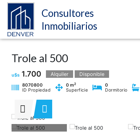
Consultores
Inmobiliarios
Trole al 500
1.700
Alquiler
Disponible
u$s
2
8070800
0 m
0
ID Propiedad
Superficie
Dormitorio