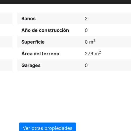
Baños
2
Año de construcción
0
2
Superficie
0 m
2
Área del terreno
276 m
Garages
0
Ver otras propiedades