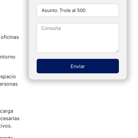
oficinas
entorno
Enviar
espacio
Alternative:
personas
 carga
ecesarias
ivos.