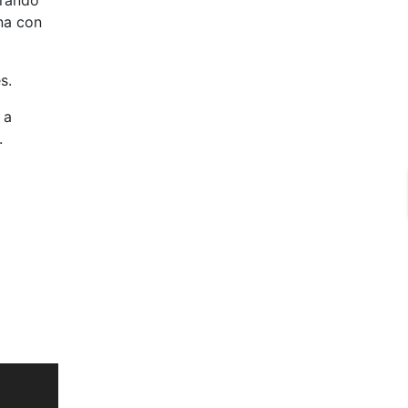
urando
na con
s.
 a
.