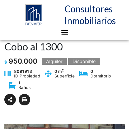
Consultores
Inmobiliarios
Cobo al 1300
950.000
Alquiler
Disponible
$
2
8091913
0 m
0
ID Propiedad
Superficie
Dormitorio
1
Baños