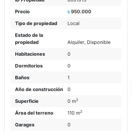
Precio
950.000
$
Tipo de propiedad
Local
Estado de la
propiedad
Alquiler
,
Disponible
Habitaciones
0
Dormitorios
0
Hagamos Realidad
Baños
1
Tu Proyecto Inmobiliario
Año de construcción
0
2
En
Denver Propiedades
te ofrecemos
Superficie
0 m
asesoramiento personalizado en compra,
2
Área del terreno
110 m
venta, alquileres e inversiones. Dejanos
tus datos y nos contactaremos a la
Garages
0