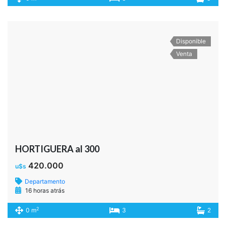
Disponible
Venta
HORTIGUERA al 300
420.000
u$s
Departamento
16 horas atrás
2
0 m
3
2