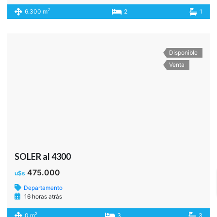
2
6.300 m
2
1
Disponible
Venta
SOLER al 4300
475.000
u$s
Departamento
16 horas atrás
2
0 m
3
3