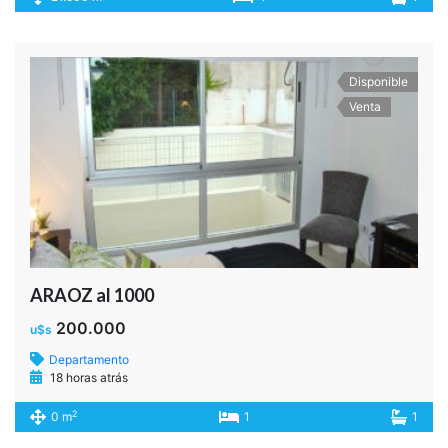
Casa
18 horas atrás
2
37.700 m
0
0
Disponible
Venta
Alberdi al 800
95.000
u$s
Departamento