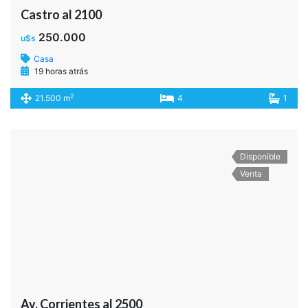
QUINTINO BOCAYUVA al 600
700.000
u$s
Casa
19 horas atrás
2
20.300 m
4
4
1
2
Adelante
Quiero saber mas sobre esta propiedad