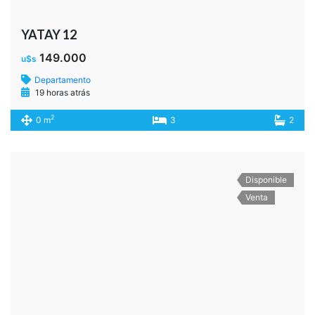
Av. Corrientes al 2500
114.000
u$s
Departamento
19 horas atrás
2
0 m
2
1
Disponible
Venta