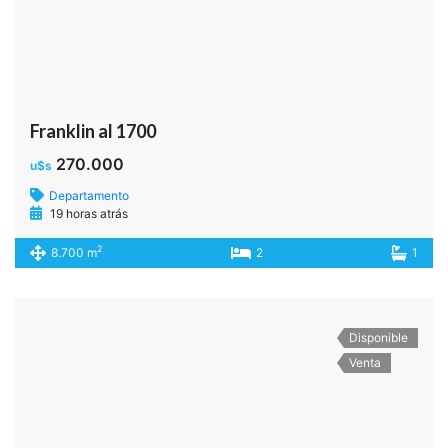
Venta
YATAY 12
149.000
u$s
Departamento
19 horas atrás
2
0 m
3
2
Disponible
Venta