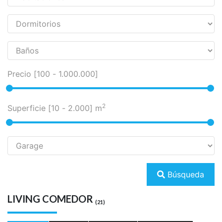
Franklin al 1700
270.000
u$s
Departamento
18 horas atrás
2
8.700 m
2
1
Disponible
Venta