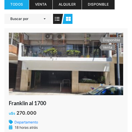
Castro al 2100
250.000
u$s
Terreno
18 horas atrás
2
21.500 m
4
1
Disponible
Venta
ARAOZ al 1000