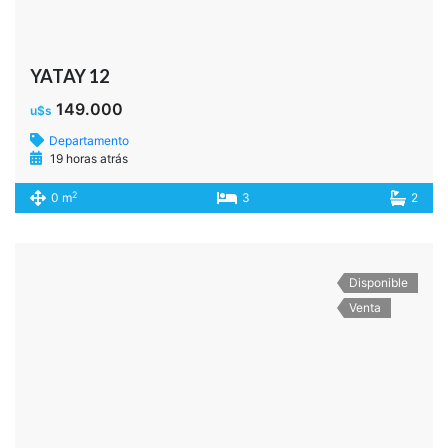
Castro al 2100
250.000
u$s
Casa
19 horas atrás
2
21.500 m
4
1
Disponible
Venta