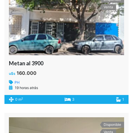
Disponible
Venta
YATAY 12
149.000
u$s
Departamento
19 horas atrás
2
0 m
2
2