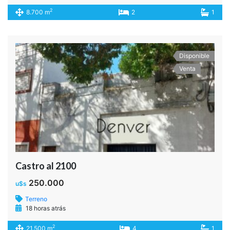
200.000
u$s
Departamento
18 horas atrás
2
0 m
1
1
Disponible
Venta
Carlos Berg al 3500
250.000
u$s