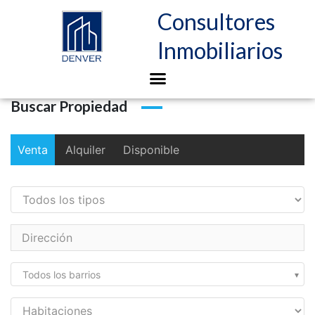
Búsqueda
LIVING COMEDOR
(21)
TODOS
VENTA
ALQUILER
DISPONIBLE
Buscar por
Disponible
Venta