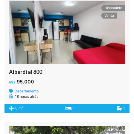
2
0 m
3
1
Disponible
Venta
YATAY 12
149.000
u$s
Departamento
19 horas atrás
2
0 m
2
2