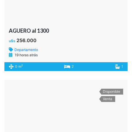
YATAY 12
149.000
u$s
Departamento
19 horas atrás
2
0 m
3
2
Disponible
Venta