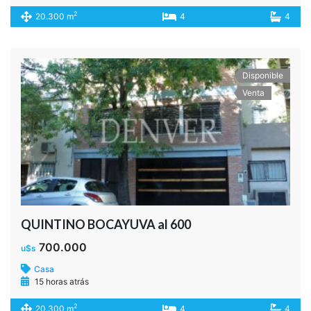
2
20.300 m
4
4
Disponible
Venta
QUINTINO BOCAYUVA al 600
700.000
u$s
Casa
15 horas atrás
2
20.300 m
4
4