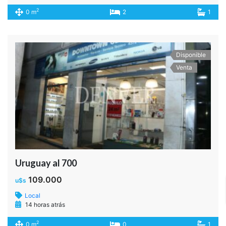
2
0 m
2
1
Disponible
Venta
Uruguay al 700
109.000
u$s
Local
14 horas atrás
2
0 m
0
1