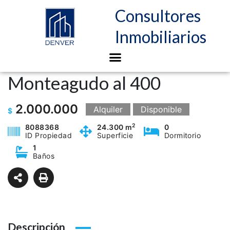
Consultores
Inmobiliarios
Monteagudo al 400
2.000.000
Alquiler
Disponible
$
2
8088368
24.300 m
0
ID Propiedad
Superficie
Dormitorio
1
Baños
Descripción