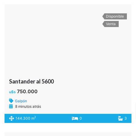
Disponible
Venta
Santander al 5600
750.000
u$s
Galpón
8 minutos atrás
2
144.300 m
0
3