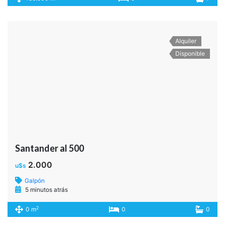
Alquiler
Disponible
Santander al 500
2.000
u$s
Galpón
5 minutos atrás
2
0 m
0
0