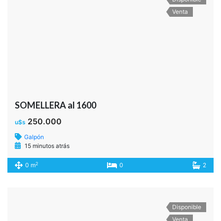
Venta
SOMELLERA al 1600
250.000
u$s
Galpón
15 minutos atrás
2
0 m
0
2
Disponible
Venta