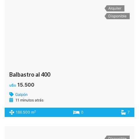
Alquiler
Disponible
Balbastro al 400
15.500
u$s
Galpón
11 minutos atrás
2
186.500 m
0
7
Disponible