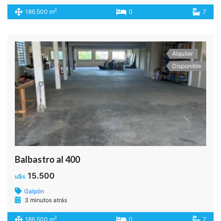
2
186.500 m
0
7
Alquiler
Disponible
Balbastro al 400
15.500
u$s
Galpón
3 minutos atrás
2
186.500 m
0
7