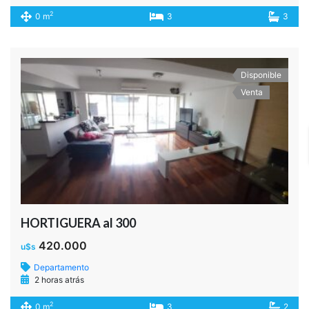
2
0 m
3
3
Disponible
Venta
HORTIGUERA al 300
420.000
u$s
Departamento
2 horas atrás
2
0 m
3
2