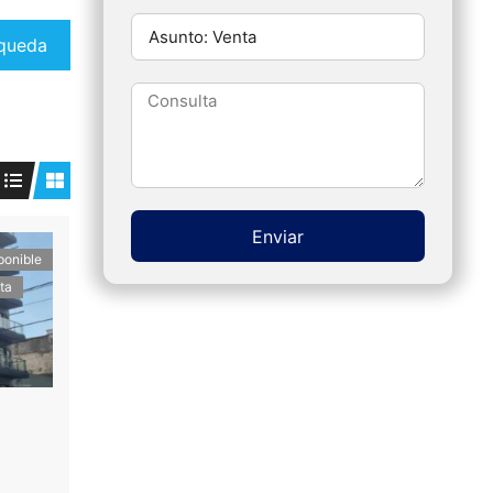
queda
Enviar
ponible
Alternative:
ta