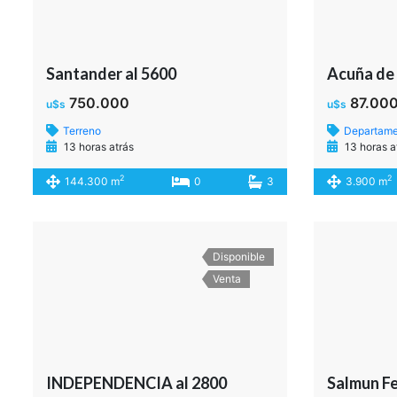
Santander al 5600
Acuña de 
750.000
87.00
u$s
u$s
Terreno
Departam
13 horas atrás
13 horas a
2
2
144.300 m
0
3
3.900 m
Disponible
Venta
INDEPENDENCIA al 2800