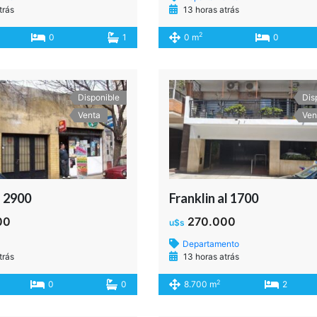
trás
13 horas atrás
2
0
1
0 m
0
Disponible
Dis
Venta
Ven
l 2900
Franklin al 1700
00
270.000
u$s
Departamento
trás
13 horas atrás
2
0
0
8.700 m
2