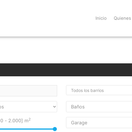
Inicio
Quienes
Todos los barrios
2
10
-
2.000
] m