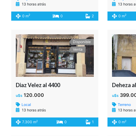
13 horas atrás
13 horas a
2
2
0 m
0
2
0 m
Disponible
Venta
Diaz Velez al 4400
Deheza a
120.000
399.0
u$s
u$s
Local
Terreno
13 horas atrás
13 horas a
2
2
7.300 m
0
1
0 m