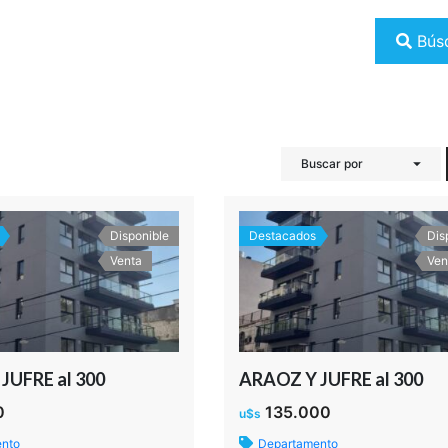
Bús
Buscar por
Disponible
Destacados
Dis
Venta
Ven
JUFRE al 300
ARAOZ Y JUFRE al 300
0
135.000
u$s
ento
Departamento