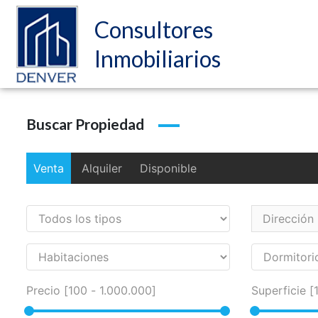
Consultores
Inmobiliarios
Buscar Propiedad
Venta
Alquiler
Disponible
Precio [
100
-
1.000.000
]
Superficie [