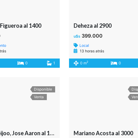
Figueroa al 1400
Deheza al 2900
0
399.000
u$s
ento
Local
trás
13 horas atrás
2
0
1
0 m
0
Disponible
Dis
Venta
Ven
Salmun Feijoo, Jose Aaron al 1000
Mariano Acosta al 3000