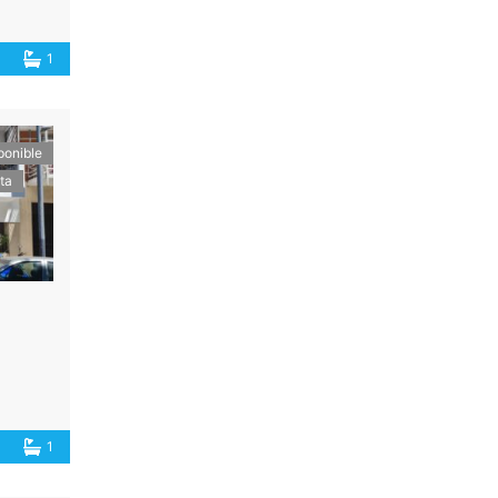
1
ponible
ta
1