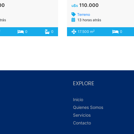
00
110.000
u$s
Terreno
trás
13 horas atrás
2
2
0
0
17.500 m
0
EXPLORE
Inicio
Quienes Somos
Servicios
Contacto