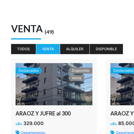
VENTA
(49)
TODOS
VENTA
ALQUILER
DISPONIBLE
Destacados
Disponible
Destacados
Venta
ARAOZ Y JUFRE al 300
ARAOZ Y 
329.000
85.00
u$s
u$s
Departamento
Departam