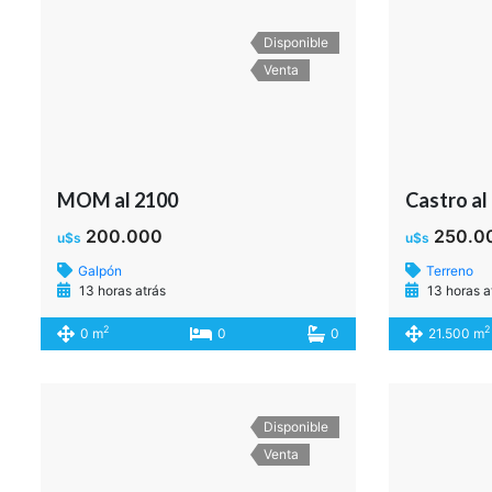
Disponible
Venta
MOM al 2100
Castro al
200.000
250.0
u$s
u$s
Galpón
Terreno
13 horas atrás
13 horas a
2
2
0 m
0
0
21.500 m
Disponible
Venta