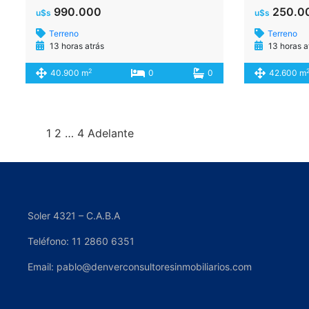
990.000
250.0
u$s
u$s
Terreno
Terreno
13 horas atrás
13 horas a
2
40.900 m
0
0
42.600 m
1
2
…
4
Adelante
Soler 4321 – C.A.B.A
Teléfono: 11 2860 6351
Email: pablo@denverconsultoresinmobiliarios.com