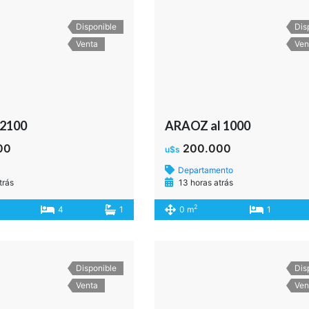
Disponible
Dis
Venta
Ven
 2100
ARAOZ al 1000
00
200.000
u$s
Departamento
trás
13 horas atrás
2
4
1
0 m
1
Disponible
Dis
Venta
Ven