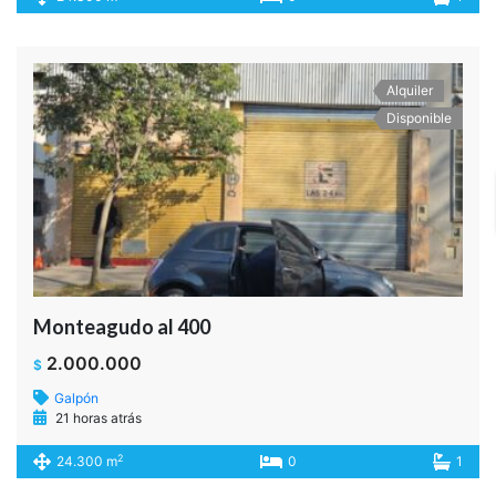
Alquiler
Disponible
Monteagudo al 400
2.000.000
$
Galpón
21 horas atrás
2
24.300 m
0
1