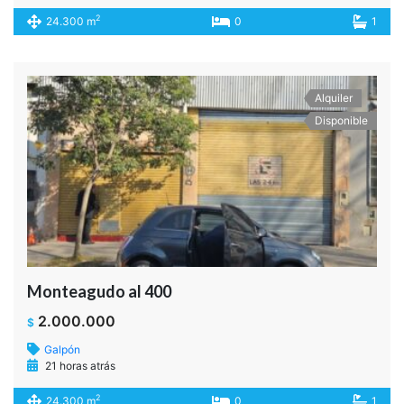
2
24.300 m
0
1
Alquiler
Disponible
Monteagudo al 400
2.000.000
$
Galpón
21 horas atrás
2
24.300 m
0
1