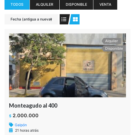
TODOS
ALQUILER
DISPONIBLE
VENTA
Fecha (antigua a nueva)
Alquiler
Disponible
Monteagudo al 400
2.000.000
$
Galpón
21 horas atrás