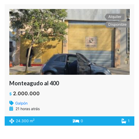
Alquiler
Disponible
Monteagudo al 400
2.000.000
$
Galpón
21 horas atrás
2
24.300 m
0
1