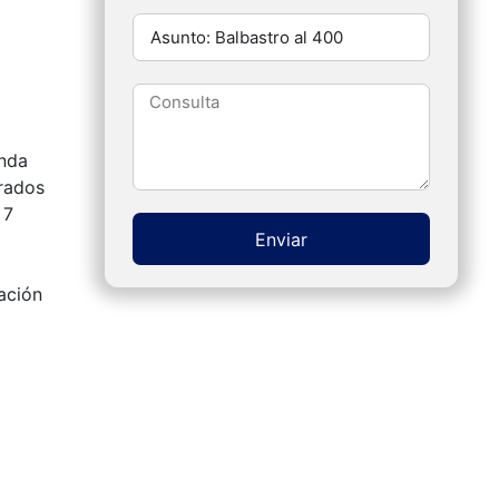
unda
drados
 7
Enviar
a
Alternative:
ación