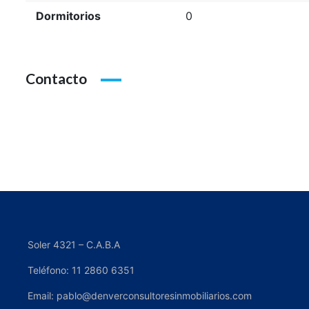
Dormitorios
0
Contacto
Soler 4321 – C.A.B.A
Teléfono: 11 2860 6351
Email: pablo@denverconsultoresinmobiliarios.com