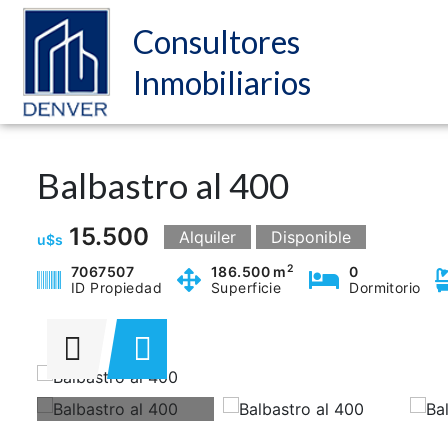
Consultores
Inmobiliarios
Balbastro al 400
15.500
Alquiler
Disponible
u$s
2
7067507
186.500 m
0
ID Propiedad
Superficie
Dormitorio