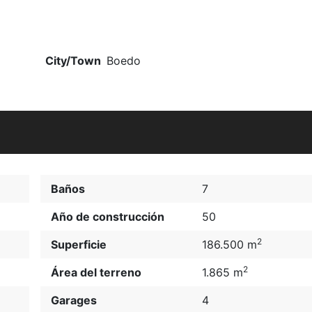
City/Town
Boedo
Baños
7
Año de construcción
50
2
Superficie
186.500 m
2
Área del terreno
1.865 m
Garages
4