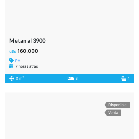
Metan al 3900
160.000
u$s
PH
7 horas atrás
2
0 m
3
1
Disponible
Venta