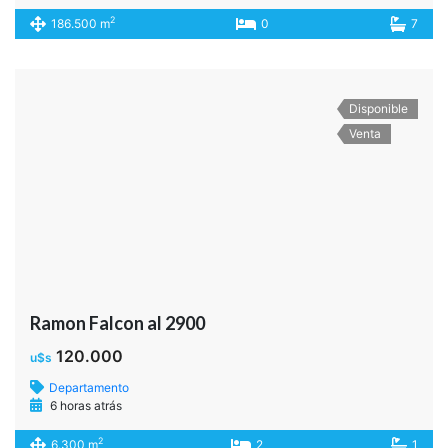
2
186.500 m
0
7
Disponible
Venta
Ramon Falcon al 2900
120.000
u$s
Departamento
6 horas atrás
2
6.300 m
2
1