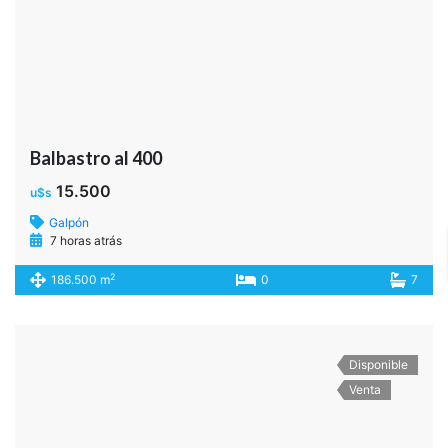
Balbastro al 400
15.500
u$s
Galpón
7 horas atrás
2
186.500 m
0
7
Disponible
Venta