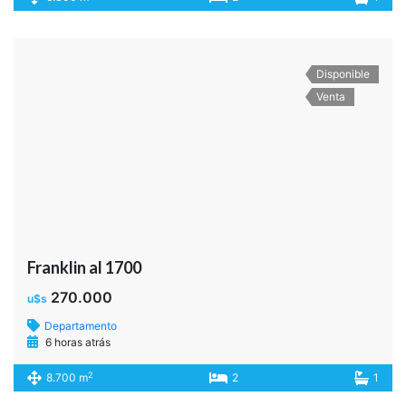
Disponible
Venta
Franklin al 1700
270.000
u$s
Departamento
6 horas atrás
2
8.700 m
2
1