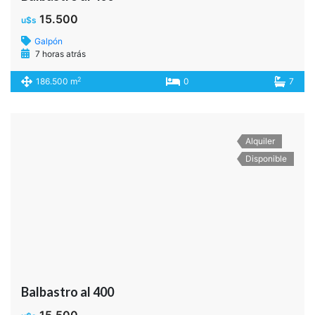
15.500
u$s
Galpón
7 horas atrás
2
186.500 m
0
7
Alquiler
Disponible
Balbastro al 400
15.500