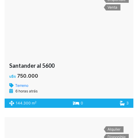
Venta
Santander al 5600
750.000
u$s
Terreno
6 horas atrás
2
144.300 m
0
3
Alquiler
Disponible