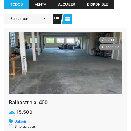
TODOS
VENTA
ALQUILER
DISPONIBLE
Buscar por
Alquiler
Disponible
Balbastro al 400
15.500
u$s
Galpón
6 horas atrás