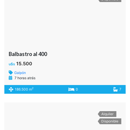
Balbastro al 400
15.500
u$s
Galpón
7 horas atrás
2
186.500 m
0
7
Alquiler
Disponible