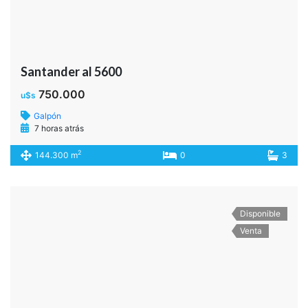
Santander al 5600
750.000
u$s
Galpón
7 horas atrás
2
144.300 m
0
3
Disponible
Venta