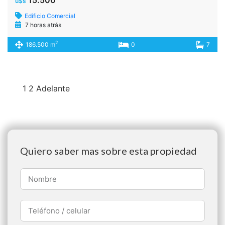
u$s
Edificio Comercial
7 horas atrás
2
186.500 m
0
7
1
2
Adelante
Quiero saber mas sobre esta propiedad