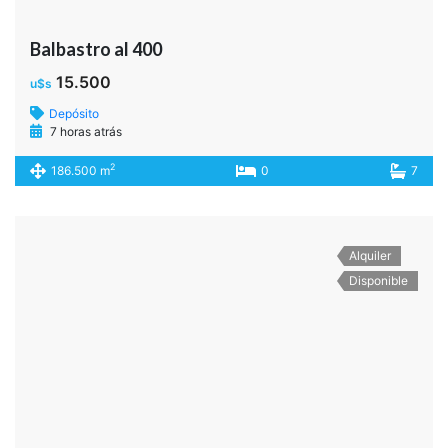
Balbastro al 400
15.500
u$s
Depósito
7 horas atrás
2
186.500 m
0
7
Alquiler
Disponible