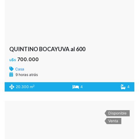
700.000
u$s
Casa
9 horas atrás
2
20.300 m
4
4
Disponible
Venta
SOLER al 4300
475.000
u$s