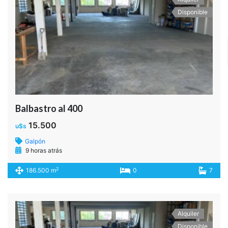
Balbastro al 400
15.500
u$s
Edificio Comercial
9 horas atrás
2
186.500 m
0
7
Disponible
Venta
QUINTINO BOCAYUVA al 600