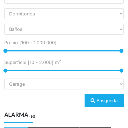
Disponible
Balbastro al 400
15.500
u$s
Galpón
8 horas atrás
2
186.500 m
0
7
Alquiler
Disponible