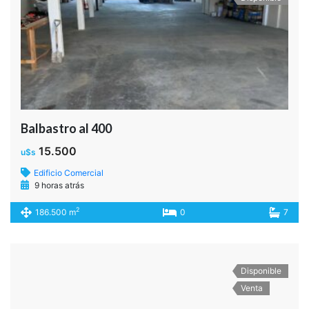
700.000
u$s
Casa
9 horas atrás
2
20.300 m
4
4
Disponible
Venta
QUINTINO BOCAYUVA al 600