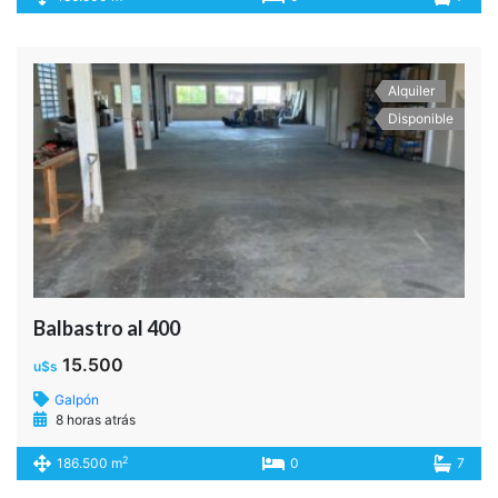
Balbastro al 400
15.500
u$s
Galpón
8 horas atrás
2
186.500 m
0
7
Alquiler
Disponible