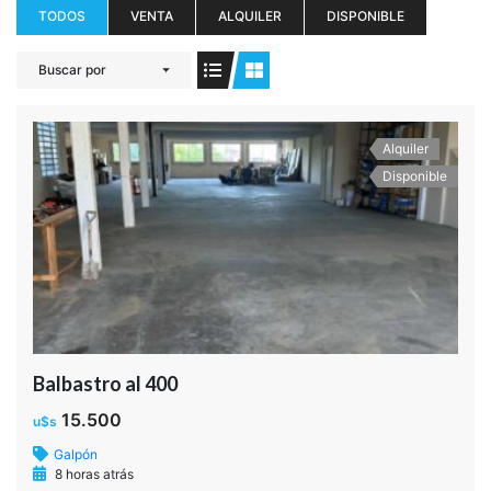
Balbastro al 400
15.500
u$s
Nave Industrial
8 horas atrás
2
186.500 m
0
7
Alquiler
Disponible