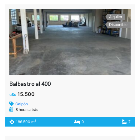
Balbastro al 400
15.500
u$s
Depósito
9 horas atrás
2
186.500 m
0
7
Alquiler
Disponible