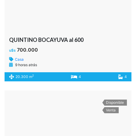
Departamento
9 horas atrás
2
0 m
3
3
Quiero saber mas sobre esta propiedad