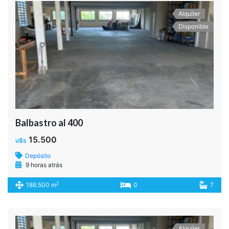
Balbastro al 400
15.500
u$s
Galpón
9 horas atrás
2
186.500 m
0
7
Alquiler
Disponible