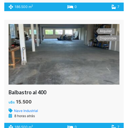
Balbastro al 400
15.500
u$s
Galpón
8 horas atrás
2
186.500 m
0
7
Alquiler
Disponible