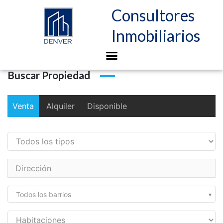
2
Superficie [
10
-
2.000
] m
Búsqueda
ALARMA
(10)
TODOS
VENTA
ALQUILER
DISPONIBLE
Buscar por
Alquiler