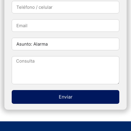
Teléfono: 11 2860 6351
Email: pablo@denverconsultoresinmobiliarios.com
Defensa al Consumidor
EXPLORE
Inicio
Quienes Somos
Servicios
Contacto
Diseño de página Web
ViloWeb