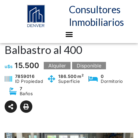
Consultores
Inmobiliarios
Balbastro al 400
15.500
Alquiler
Disponible
u$s
2
7859016
186.500 m
0
ID Propiedad
Superficie
Dormitorio
7
Baños